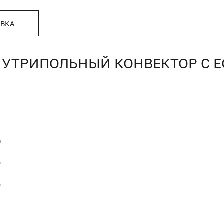
АВКА
, ВНУТРИПОЛЬНЫЙ КОНВЕКТОР С
n
Я
я
4
0
5
0