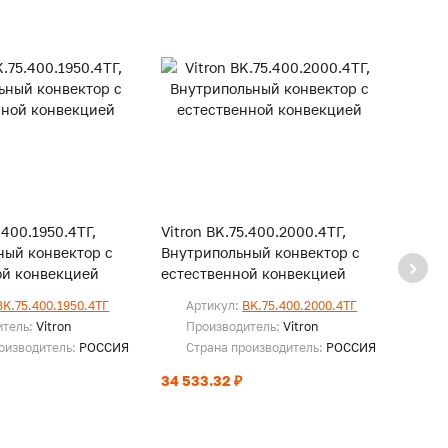
.400.1950.4ТГ,
Vitron BK.75.400.2000.4ТГ,
Vitro
ный конвектор с
Внутрипольный конвектор с
Внутр
ой конвекцией
естественной конвекцией
есте
BK.75.400.1950.4ТГ
Артикул:
BK.75.400.2000.4ТГ
Ар
итель:
Vitron
Производитель:
Vitron
Пр
оизводитель:
РОССИЯ
Страна производитель:
РОССИЯ
Ст
34 533.32 ₽
35 22