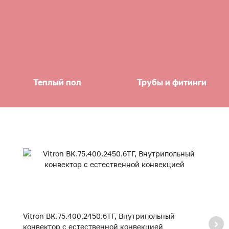
Теплый пол
Трубы и фитинги
Vitron BK.75.400.2450.6ТГ, Внутрипольный
Vi
конвектор с естественной конвекцией
к