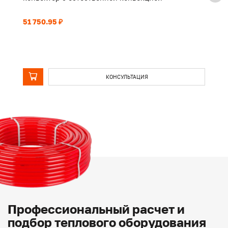
51 750.95 ₽
39
КОНСУЛЬТАЦИЯ
Профессиональный расчет и
подбор теплового оборудования