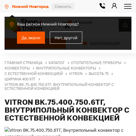
Нижний Новгород
Сменить
0 позиций
0
Ваш регион Нижний Новгород?
0 ₽
Да, верно
Нет, другой
КАТАЛОГ
КОНСУЛЬТАЦИЯ
ГЛАВНАЯ СТРАНИЦА
КАТАЛОГ
ОТОПИТЕЛЬНЫЕ ПРИБОРЫ
КОНВЕКТОРЫ
ВНУТРИПОЛЬНЫЕ КОНВЕКТОРЫ
С ЕСТЕСТВЕННОЙ КОНВЕКЦИЕЙ
VITRON
ВЫСОТА 75
ШИРИНА 400 6ТГ
VITRON BK.75.400.750.6ТГ, ВНУТРИПОЛЬНЫЙ КОНВЕКТОР С
ЕСТЕСТВЕННОЙ КОНВЕКЦИЕЙ
VITRON BK.75.400.750.6ТГ,
ВНУТРИПОЛЬНЫЙ КОНВЕКТОР С
ЕСТЕСТВЕННОЙ КОНВЕКЦИЕЙ