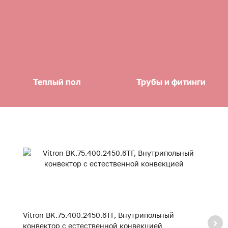
Теплый пол
Трубы и фитинги
Vitron BK.75.400.2450.6ТГ, Внутрипольный
Vi
конвектор с естественной конвекцией
к