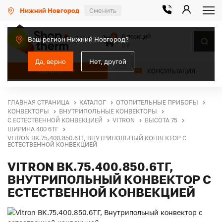
Нижний Новгород
Сменить
0 позиций
0
Ваш регион Нижний Новгород?
0 ₽
Да, верно
Нет, другой
КАТАЛОГ
КОНСУЛЬТАЦИЯ
ГЛАВНАЯ СТРАНИЦА
КАТАЛОГ
ОТОПИТЕЛЬНЫЕ ПРИБОРЫ
КОНВЕКТОРЫ
ВНУТРИПОЛЬНЫЕ КОНВЕКТОРЫ
С ЕСТЕСТВЕННОЙ КОНВЕКЦИЕЙ
VITRON
ВЫСОТА 75
ШИРИНА 400 6ТГ
VITRON BK.75.400.850.6ТГ, ВНУТРИПОЛЬНЫЙ КОНВЕКТОР С
ЕСТЕСТВЕННОЙ КОНВЕКЦИЕЙ
VITRON BK.75.400.850.6ТГ,
ВНУТРИПОЛЬНЫЙ КОНВЕКТОР С
ЕСТЕСТВЕННОЙ КОНВЕКЦИЕЙ