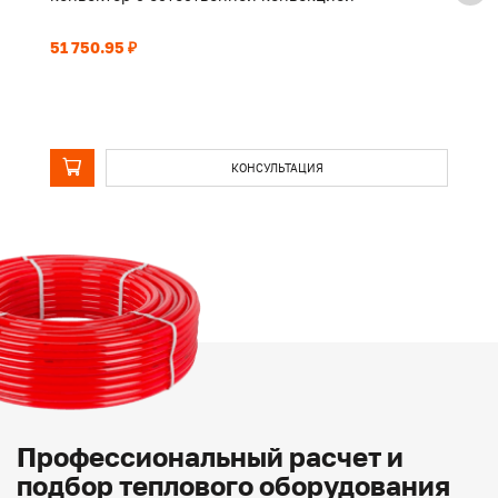
51 750.95 ₽
39
КОНСУЛЬТАЦИЯ
Профессиональный расчет и
подбор теплового оборудования