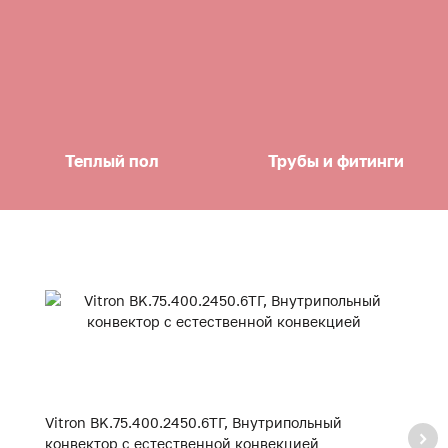
Теплый пол
Трубы и фитинги
Vitron BK.75.400.2450.6ТГ, Внутрипольный
Vi
конвектор с естественной конвекцией
к