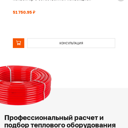
51 750.95 ₽
39
КОНСУЛЬТАЦИЯ
Профессиональный расчет и
подбор теплового оборудования