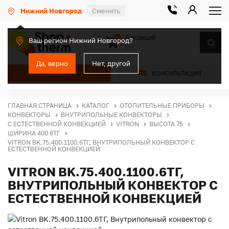
Нижний Новгород
Сменить
0 позиций
0
Ваш регион Нижний Новгород?
0 ₽
Да, верно
Нет, другой
КАТАЛОГ
КОНСУЛЬТАЦИЯ
ГЛАВНАЯ СТРАНИЦА
КАТАЛОГ
ОТОПИТЕЛЬНЫЕ ПРИБОРЫ
КОНВЕКТОРЫ
ВНУТРИПОЛЬНЫЕ КОНВЕКТОРЫ
С ЕСТЕСТВЕННОЙ КОНВЕКЦИЕЙ
VITRON
ВЫСОТА 75
ШИРИНА 400 6ТГ
VITRON BK.75.400.1100.6ТГ, ВНУТРИПОЛЬНЫЙ КОНВЕКТОР С
ЕСТЕСТВЕННОЙ КОНВЕКЦИЕЙ
VITRON BK.75.400.1100.6ТГ,
ВНУТРИПОЛЬНЫЙ КОНВЕКТОР С
ЕСТЕСТВЕННОЙ КОНВЕКЦИЕЙ