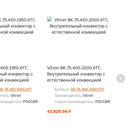
.400.1950.6ТГ,
Vitron BK.75.400.2000.6ТГ,
Vitro
ный конвектор с
Внутрипольный конвектор с
Внутр
ой конвекцией
естественной конвекцией
есте
BK.75.400.1950.6ТГ
Артикул:
BK.75.400.2000.6ТГ
Ар
итель:
Vitron
Производитель:
Vitron
Пр
оизводитель:
РОССИЯ
Страна производитель:
РОССИЯ
Ст
42 825.94 ₽
43 72