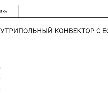
АВКА
, ВНУТРИПОЛЬНЫЙ КОНВЕКТОР С
n
Я
я
8
0
5
0