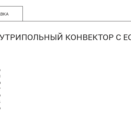
АВКА
, ВНУТРИПОЛЬНЫЙ КОНВЕКТОР С
n
Я
я
7
0
5
0