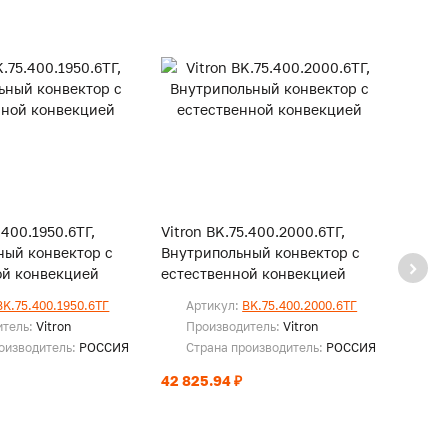
.400.1950.6ТГ,
Vitron BK.75.400.2000.6ТГ,
Vitro
ный конвектор с
Внутрипольный конвектор с
Внутр
ой конвекцией
естественной конвекцией
есте
BK.75.400.1950.6ТГ
Артикул:
BK.75.400.2000.6ТГ
Ар
итель:
Vitron
Производитель:
Vitron
Пр
оизводитель:
РОССИЯ
Страна производитель:
РОССИЯ
Ст
42 825.94 ₽
43 72