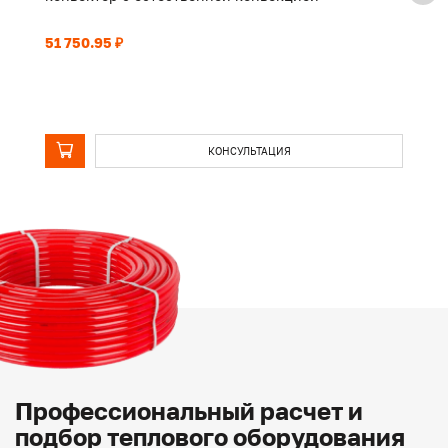
51 750.95 ₽
39
КОНСУЛЬТАЦИЯ
Профессиональный расчет и
подбор теплового оборудования