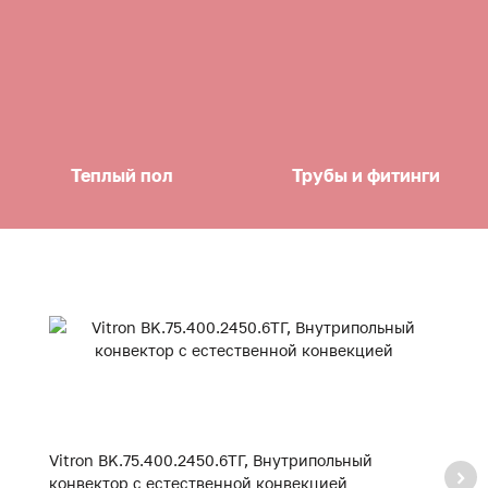
Теплый пол
Трубы и фитинги
Vitron BK.75.400.2450.6ТГ, Внутрипольный
Vi
конвектор с естественной конвекцией
к