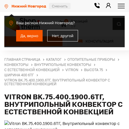
Нижний Новгород
Сменить
0 позиций
0
Ваш регион Нижний Новгород?
0 ₽
Да, верно
Нет, другой
КАТАЛОГ
КОНСУЛЬТАЦИЯ
ГЛАВНАЯ СТРАНИЦА
КАТАЛОГ
ОТОПИТЕЛЬНЫЕ ПРИБОРЫ
КОНВЕКТОРЫ
ВНУТРИПОЛЬНЫЕ КОНВЕКТОРЫ
С ЕСТЕСТВЕННОЙ КОНВЕКЦИЕЙ
VITRON
ВЫСОТА 75
ШИРИНА 400 6ТГ
VITRON BK.75.400.1900.6ТГ, ВНУТРИПОЛЬНЫЙ КОНВЕКТОР С
ЕСТЕСТВЕННОЙ КОНВЕКЦИЕЙ
VITRON BK.75.400.1900.6ТГ,
ВНУТРИПОЛЬНЫЙ КОНВЕКТОР С
ЕСТЕСТВЕННОЙ КОНВЕКЦИЕЙ