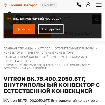
Нижний Новгород
Сменить
0 позиций
0
Ваш регион Нижний Новгород?
0 ₽
Да, верно
Нет, другой
КАТАЛОГ
КОНСУЛЬТАЦИЯ
ГЛАВНАЯ СТРАНИЦА
КАТАЛОГ
ОТОПИТЕЛЬНЫЕ ПРИБОРЫ
КОНВЕКТОРЫ
ВНУТРИПОЛЬНЫЕ КОНВЕКТОРЫ
С ЕСТЕСТВЕННОЙ КОНВЕКЦИЕЙ
VITRON
ВЫСОТА 75
ШИРИНА 400 6ТГ
VITRON BK.75.400.2050.6ТГ, ВНУТРИПОЛЬНЫЙ КОНВЕКТОР С
ЕСТЕСТВЕННОЙ КОНВЕКЦИЕЙ
VITRON BK.75.400.2050.6ТГ,
ВНУТРИПОЛЬНЫЙ КОНВЕКТОР С
ЕСТЕСТВЕННОЙ КОНВЕКЦИЕЙ