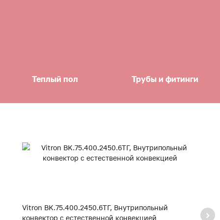
Теплый пол
Трубы и фитинги
Vitron BK.75.400.2450.6ТГ, Внутрипольный
Vi
конвектор с естественной конвекцией
к