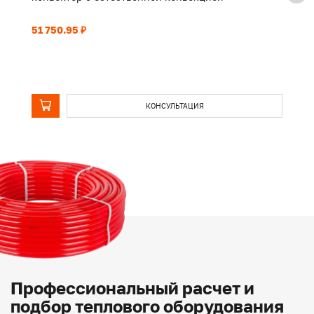
51 750.95 ₽
39
КОНСУЛЬТАЦИЯ
Профессиональный расчет и
подбор теплового оборудования