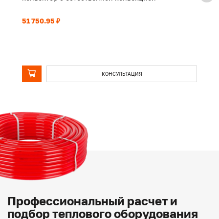
51 750.95 ₽
39
КОНСУЛЬТАЦИЯ
Профессиональный расчет и
подбор теплового оборудования