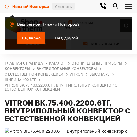
Нижний Новгород
Сменить
0 позиций
0
Ваш регион Нижний Новгород?
0 ₽
Да, верно
Нет, другой
КАТАЛОГ
КОНСУЛЬТАЦИЯ
ГЛАВНАЯ СТРАНИЦА
КАТАЛОГ
ОТОПИТЕЛЬНЫЕ ПРИБОРЫ
КОНВЕКТОРЫ
ВНУТРИПОЛЬНЫЕ КОНВЕКТОРЫ
С ЕСТЕСТВЕННОЙ КОНВЕКЦИЕЙ
VITRON
ВЫСОТА 75
ШИРИНА 400 6ТГ
VITRON BK.75.400.2200.6ТГ, ВНУТРИПОЛЬНЫЙ КОНВЕКТОР С
ЕСТЕСТВЕННОЙ КОНВЕКЦИЕЙ
VITRON BK.75.400.2200.6ТГ,
ВНУТРИПОЛЬНЫЙ КОНВЕКТОР С
ЕСТЕСТВЕННОЙ КОНВЕКЦИЕЙ