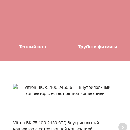
Теплый пол
Трубы и фитинги
Vitron BK.75.400.2450.6ТГ, Внутрипольный
Vi
конвектор с естественной конвекцией
к