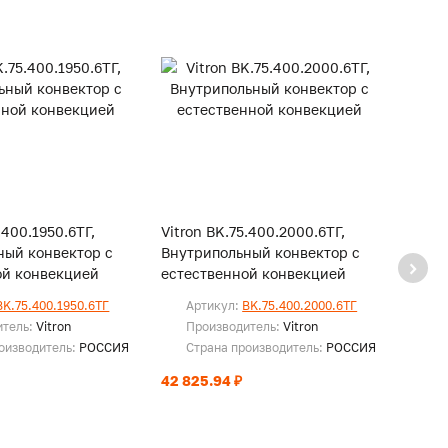
.400.1950.6ТГ,
Vitron BK.75.400.2000.6ТГ,
Vitro
ный конвектор с
Внутрипольный конвектор с
Внутр
ой конвекцией
естественной конвекцией
есте
BK.75.400.1950.6ТГ
Артикул:
BK.75.400.2000.6ТГ
Ар
итель:
Vitron
Производитель:
Vitron
Пр
оизводитель:
РОССИЯ
Страна производитель:
РОССИЯ
Ст
42 825.94 ₽
43 72