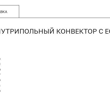
АВКА
, ВНУТРИПОЛЬНЫЙ КОНВЕКТОР С
n
Я
я
7
0
5
0