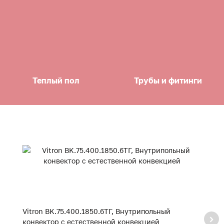
Теплый пол
Трубы и фитинги
Vitron BK.75.400.1850.6ТГ, Внутрипольный
Vi
конвектор с естественной конвекцией
к