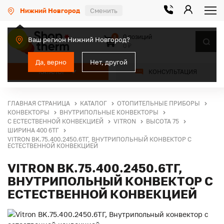
Нижний Новгород
Сменить
0 позиций
0
Ваш регион Нижний Новгород?
0 ₽
Да, верно
Нет, другой
КАТАЛОГ
КОНСУЛЬТАЦИЯ
ГЛАВНАЯ СТРАНИЦА
КАТАЛОГ
ОТОПИТЕЛЬНЫЕ ПРИБОРЫ
КОНВЕКТОРЫ
ВНУТРИПОЛЬНЫЕ КОНВЕКТОРЫ
С ЕСТЕСТВЕННОЙ КОНВЕКЦИЕЙ
VITRON
ВЫСОТА 75
ШИРИНА 400 6ТГ
VITRON BK.75.400.2450.6ТГ, ВНУТРИПОЛЬНЫЙ КОНВЕКТОР С
ЕСТЕСТВЕННОЙ КОНВЕКЦИЕЙ
VITRON BK.75.400.2450.6ТГ,
ВНУТРИПОЛЬНЫЙ КОНВЕКТОР С
ЕСТЕСТВЕННОЙ КОНВЕКЦИЕЙ