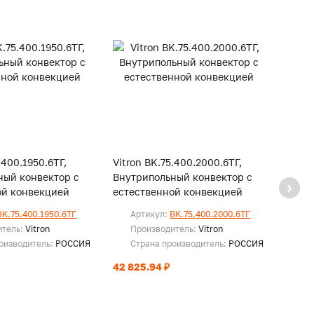
.400.1950.6ТГ,
Vitron BK.75.400.2000.6ТГ,
Vitro
ный конвектор с
Внутрипольный конвектор с
Внутр
ой конвекцией
естественной конвекцией
есте
BK.75.400.1950.6ТГ
Артикул:
BK.75.400.2000.6ТГ
Ар
итель:
Vitron
Производитель:
Vitron
Пр
оизводитель:
РОССИЯ
Страна производитель:
РОССИЯ
Ст
42 825.94 ₽
43 72