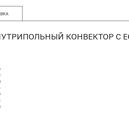
АВКА
, ВНУТРИПОЛЬНЫЙ КОНВЕКТОР С
n
Я
я
5
0
5
0