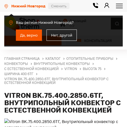
Нижний Новгород
Сменить
0 позиций
0
Ваш регион Нижний Новгород?
0 ₽
Да, верно
Нет, другой
КАТАЛОГ
КОНСУЛЬТАЦИЯ
ГЛАВНАЯ СТРАНИЦА
КАТАЛОГ
ОТОПИТЕЛЬНЫЕ ПРИБОРЫ
КОНВЕКТОРЫ
ВНУТРИПОЛЬНЫЕ КОНВЕКТОРЫ
С ЕСТЕСТВЕННОЙ КОНВЕКЦИЕЙ
VITRON
ВЫСОТА 75
ШИРИНА 400 6ТГ
VITRON BK.75.400.2850.6ТГ, ВНУТРИПОЛЬНЫЙ КОНВЕКТОР С
ЕСТЕСТВЕННОЙ КОНВЕКЦИЕЙ
VITRON BK.75.400.2850.6ТГ,
ВНУТРИПОЛЬНЫЙ КОНВЕКТОР С
ЕСТЕСТВЕННОЙ КОНВЕКЦИЕЙ