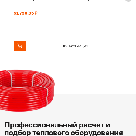
51 750.95 ₽
39
КОНСУЛЬТАЦИЯ
Профессиональный расчет и
подбор теплового оборудования