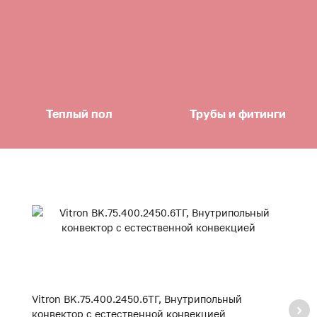
Теплый пол
Трубы и фитинги
Vitron BK.75.400.2450.6ТГ, Внутрипольный
Vi
конвектор с естественной конвекцией
к