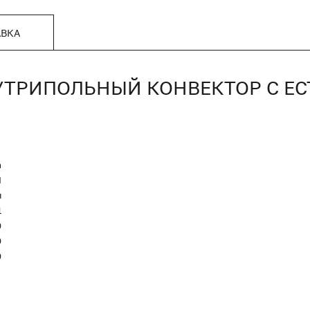
АВКА
 ВНУТРИПОЛЬНЫЙ КОНВЕКТОР С 
n
Я
я
1
0
0
0