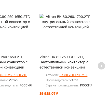
.260.1650.2ТГ,
Vitron BK.80.260.1700.2ТГ,
Vitro
ный конвектор с
Внутрипольный конвектор с
Внутр
ой конвекцией
естественной конвекцией
есте
BK.80.260.1650.2ТГ
Артикул:
BK.80.260.1700.2ТГ
Ар
итель:
Vitron
Производитель:
Vitron
Пр
оизводитель:
РОССИЯ
Страна производитель:
РОССИЯ
Ст
19 918.07 ₽
20 33