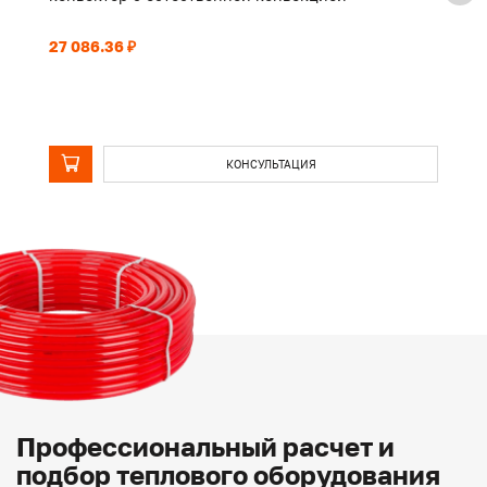
27 086.36 ₽
21
КОНСУЛЬТАЦИЯ
Профессиональный расчет и
подбор теплового оборудования