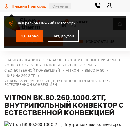
Нижний Новгород
Сменить
0 позиций
0
Ваш регион Нижний Новгород?
0 ₽
Да, верно
Нет, другой
КАТАЛОГ
КОНСУЛЬТАЦИЯ
ГЛАВНАЯ СТРАНИЦА
КАТАЛОГ
ОТОПИТЕЛЬНЫЕ ПРИБОРЫ
КОНВЕКТОРЫ
ВНУТРИПОЛЬНЫЕ КОНВЕКТОРЫ
С ЕСТЕСТВЕННОЙ КОНВЕКЦИЕЙ
VITRON
ВЫСОТА 80
ШИРИНА 260 2 ТГ
VITRON BK.80.260.1000.2ТГ, ВНУТРИПОЛЬНЫЙ КОНВЕКТОР С
ЕСТЕСТВЕННОЙ КОНВЕКЦИЕЙ
VITRON BK.80.260.1000.2ТГ,
ВНУТРИПОЛЬНЫЙ КОНВЕКТОР С
ЕСТЕСТВЕННОЙ КОНВЕКЦИЕЙ