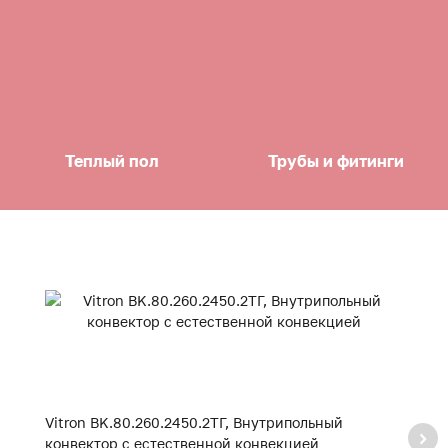
Теплый пол
Трубы и фитинги
Vitron BK.80.260.2450.2ТГ, Внутрипольный
Vi
конвектор с естественной конвекцией
к