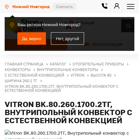
Нижний Новгород
Сменить
0 позиций
0
Ваш регион Нижний Новгород?
0 ₽
Да, верно
Нет, другой
КАТАЛОГ
КОНСУЛЬТАЦИЯ
ГЛАВНАЯ СТРАНИЦА
КАТАЛОГ
ОТОПИТЕЛЬНЫЕ ПРИБОРЫ
КОНВЕКТОРЫ
ВНУТРИПОЛЬНЫЕ КОНВЕКТОРЫ
С ЕСТЕСТВЕННОЙ КОНВЕКЦИЕЙ
VITRON
ВЫСОТА 80
ШИРИНА 260 2 ТГ
VITRON BK.80.260.1700.2ТГ, ВНУТРИПОЛЬНЫЙ КОНВЕКТОР С
ЕСТЕСТВЕННОЙ КОНВЕКЦИЕЙ
VITRON BK.80.260.1700.2ТГ,
ВНУТРИПОЛЬНЫЙ КОНВЕКТОР С
ЕСТЕСТВЕННОЙ КОНВЕКЦИЕЙ