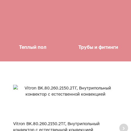
Теплый пол
Трубы и фитинги
Vitron BK.80.260.2150.2ТГ, Внутрипольный
Vi
конвектор с естественной конвекцией
к