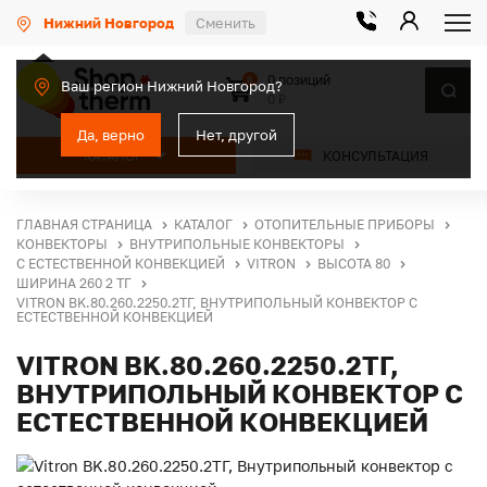
Нижний Новгород
Сменить
0 позиций
0
Ваш регион Нижний Новгород?
0 ₽
Да, верно
Нет, другой
КАТАЛОГ
КОНСУЛЬТАЦИЯ
ГЛАВНАЯ СТРАНИЦА
КАТАЛОГ
ОТОПИТЕЛЬНЫЕ ПРИБОРЫ
КОНВЕКТОРЫ
ВНУТРИПОЛЬНЫЕ КОНВЕКТОРЫ
С ЕСТЕСТВЕННОЙ КОНВЕКЦИЕЙ
VITRON
ВЫСОТА 80
ШИРИНА 260 2 ТГ
VITRON BK.80.260.2250.2ТГ, ВНУТРИПОЛЬНЫЙ КОНВЕКТОР С
ЕСТЕСТВЕННОЙ КОНВЕКЦИЕЙ
VITRON BK.80.260.2250.2ТГ,
ВНУТРИПОЛЬНЫЙ КОНВЕКТОР С
ЕСТЕСТВЕННОЙ КОНВЕКЦИЕЙ