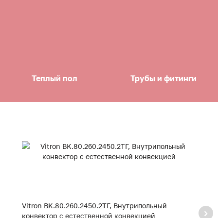
Теплый пол
Трубы и фитинги
Vitron BK.80.260.2450.2ТГ, Внутрипольный
Vi
конвектор с естественной конвекцией
к