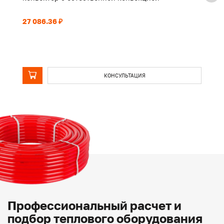
27 086.36 ₽
21
КОНСУЛЬТАЦИЯ
Профессиональный расчет и
подбор теплового оборудования