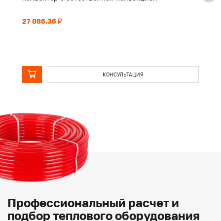
27 086.36 ₽
21
КОНСУЛЬТАЦИЯ
Профессиональный расчет и
подбор теплового оборудования