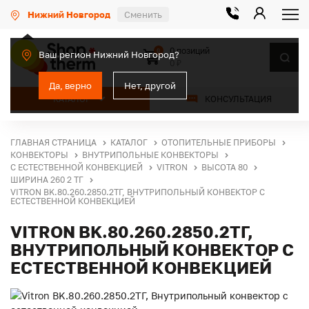
Нижний Новгород
Сменить
0 позиций
0
Ваш регион Нижний Новгород?
0 ₽
Да, верно
Нет, другой
КАТАЛОГ
КОНСУЛЬТАЦИЯ
ГЛАВНАЯ СТРАНИЦА
КАТАЛОГ
ОТОПИТЕЛЬНЫЕ ПРИБОРЫ
КОНВЕКТОРЫ
ВНУТРИПОЛЬНЫЕ КОНВЕКТОРЫ
С ЕСТЕСТВЕННОЙ КОНВЕКЦИЕЙ
VITRON
ВЫСОТА 80
ШИРИНА 260 2 ТГ
VITRON BK.80.260.2850.2ТГ, ВНУТРИПОЛЬНЫЙ КОНВЕКТОР С
ЕСТЕСТВЕННОЙ КОНВЕКЦИЕЙ
VITRON BK.80.260.2850.2ТГ,
ВНУТРИПОЛЬНЫЙ КОНВЕКТОР С
ЕСТЕСТВЕННОЙ КОНВЕКЦИЕЙ