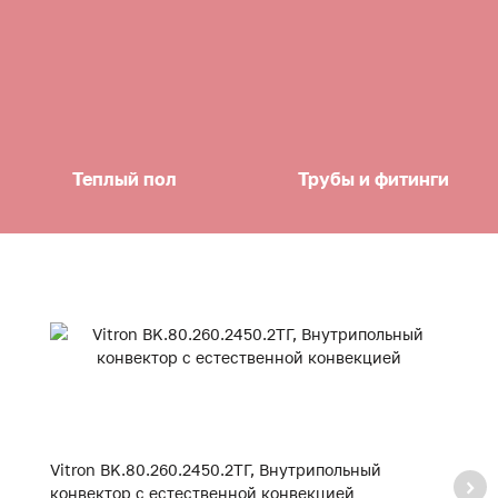
Теплый пол
Трубы и фитинги
Vitron BK.80.260.2450.2ТГ, Внутрипольный
Vi
конвектор с естественной конвекцией
к