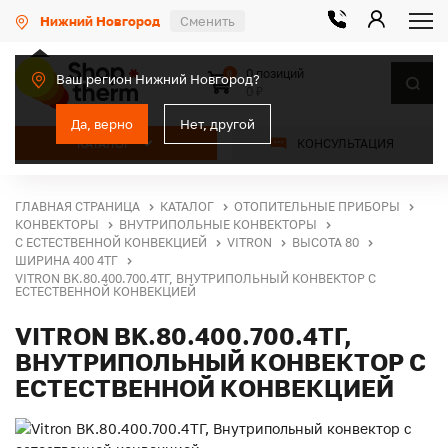
Нижний Новгород
Сменить
0 позиций
0
Ваш регион Нижний Новгород?
0 ₽
Да, верно
Нет, другой
КАТАЛОГ
КОНСУЛЬТАЦИЯ
ГЛАВНАЯ СТРАНИЦА
КАТАЛОГ
ОТОПИТЕЛЬНЫЕ ПРИБОРЫ
КОНВЕКТОРЫ
ВНУТРИПОЛЬНЫЕ КОНВЕКТОРЫ
С ЕСТЕСТВЕННОЙ КОНВЕКЦИЕЙ
VITRON
ВЫСОТА 80
ШИРИНА 400 4ТГ
VITRON BK.80.400.700.4ТГ, ВНУТРИПОЛЬНЫЙ КОНВЕКТОР С
ЕСТЕСТВЕННОЙ КОНВЕКЦИЕЙ
VITRON BK.80.400.700.4ТГ,
ВНУТРИПОЛЬНЫЙ КОНВЕКТОР С
ЕСТЕСТВЕННОЙ КОНВЕКЦИЕЙ