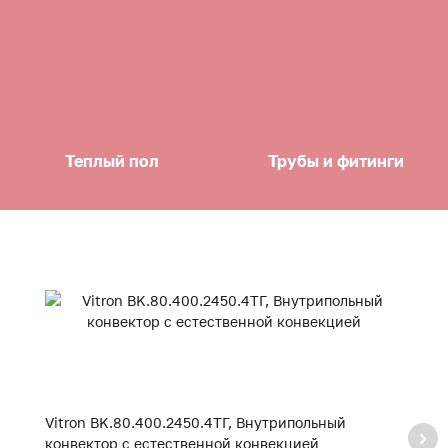
Теплый пол
Трубы и фитинги
Vitron BK.80.400.2450.4ТГ, Внутрипольный
Vi
конвектор с естественной конвекцией
к