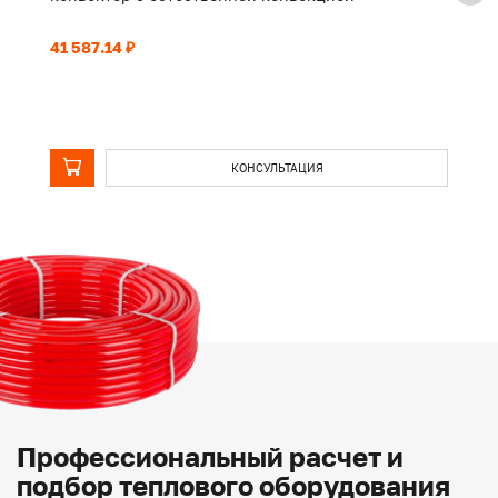
41 587.14 ₽
32
КОНСУЛЬТАЦИЯ
Профессиональный расчет и
подбор теплового оборудования