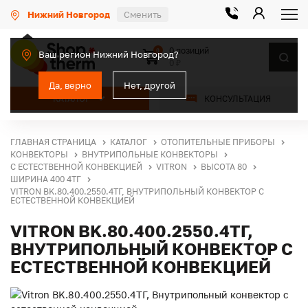
Нижний Новгород
Сменить
0 позиций
0
Ваш регион Нижний Новгород?
0 ₽
Да, верно
Нет, другой
КАТАЛОГ
КОНСУЛЬТАЦИЯ
ГЛАВНАЯ СТРАНИЦА
КАТАЛОГ
ОТОПИТЕЛЬНЫЕ ПРИБОРЫ
КОНВЕКТОРЫ
ВНУТРИПОЛЬНЫЕ КОНВЕКТОРЫ
С ЕСТЕСТВЕННОЙ КОНВЕКЦИЕЙ
VITRON
ВЫСОТА 80
ШИРИНА 400 4ТГ
VITRON BK.80.400.2550.4ТГ, ВНУТРИПОЛЬНЫЙ КОНВЕКТОР С
ЕСТЕСТВЕННОЙ КОНВЕКЦИЕЙ
VITRON BK.80.400.2550.4ТГ,
ВНУТРИПОЛЬНЫЙ КОНВЕКТОР С
ЕСТЕСТВЕННОЙ КОНВЕКЦИЕЙ