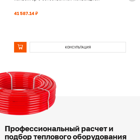
41 587.14 ₽
32
КОНСУЛЬТАЦИЯ
Профессиональный расчет и
подбор теплового оборудования