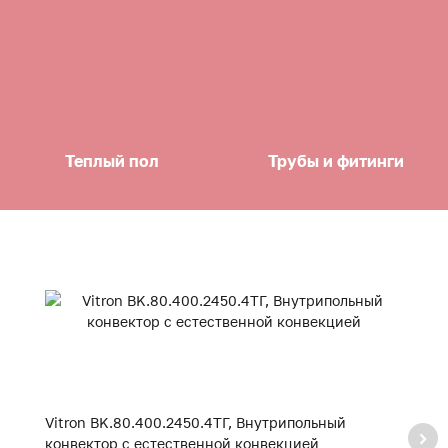
Теплый пол
Трубы и фитинги
Vitron BK.80.400.2450.4ТГ, Внутрипольный
Vi
конвектор с естественной конвекцией
к