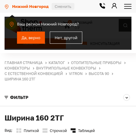
Нижний Новгород
Сменить
0 позиций
0
Ваш регион Нижний Новгород?
0 ₽
Да, верно
Нет, другой
КАТАЛОГ
КОНСУЛЬТАЦИЯ
ГЛАВНАЯ СТРАНИЦА
КАТАЛОГ
ОТОПИТЕЛЬНЫЕ ПРИБОРЫ
КОНВЕКТОРЫ
ВНУТРИПОЛЬНЫЕ КОНВЕКТОРЫ
С ЕСТЕСТВЕННОЙ КОНВЕКЦИЕЙ
VITRON
ВЫСОТА 90
ШИРИНА 160 2ТГ
ФИЛЬТР
Ширина 160 2ТГ
Вид:
Плиткой
Строчкой
Таблицей