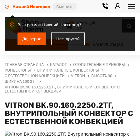
Нижний Новгород
Сменить
0 позиций
0
Ваш регион Нижний Новгород?
0 ₽
Да, верно
Нет, другой
КАТАЛОГ
КОНСУЛЬТАЦИЯ
ГЛАВНАЯ СТРАНИЦА
КАТАЛОГ
ОТОПИТЕЛЬНЫЕ ПРИБОРЫ
КОНВЕКТОРЫ
ВНУТРИПОЛЬНЫЕ КОНВЕКТОРЫ
С ЕСТЕСТВЕННОЙ КОНВЕКЦИЕЙ
VITRON
ВЫСОТА 90
ШИРИНА 160 2ТГ
VITRON BK.90.160.2250.2ТГ, ВНУТРИПОЛЬНЫЙ КОНВЕКТОР С
ЕСТЕСТВЕННОЙ КОНВЕКЦИЕЙ
VITRON BK.90.160.2250.2ТГ,
ВНУТРИПОЛЬНЫЙ КОНВЕКТОР С
ЕСТЕСТВЕННОЙ КОНВЕКЦИЕЙ