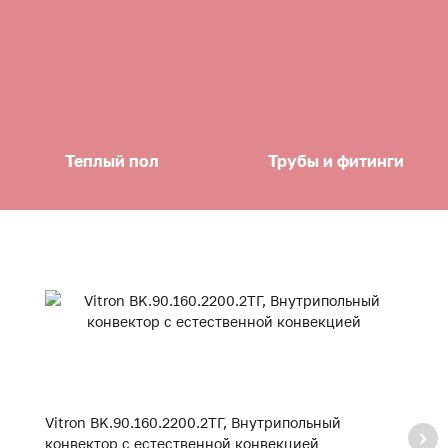
Теплый пол
Трубы и фитинги
Vitron BK.90.160.2200.2ТГ, Внутрипольный
Vi
конвектор с естественной конвекцией
к