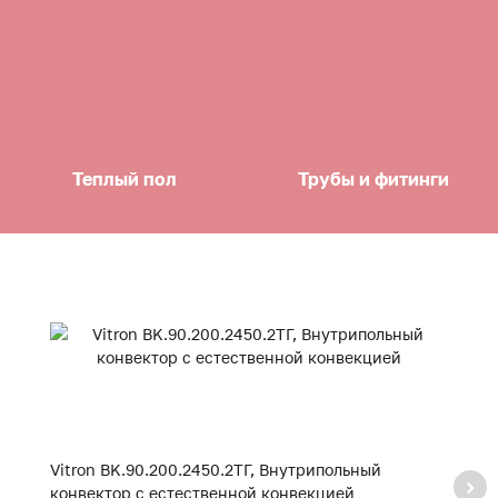
Теплый пол
Трубы и фитинги
Vitron BK.90.200.2450.2ТГ, Внутрипольный
Vi
конвектор с естественной конвекцией
к