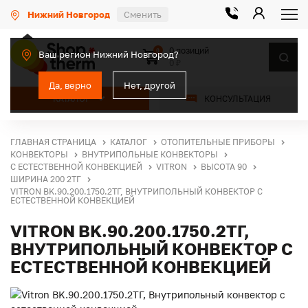
Нижний Новгород
Сменить
0 позиций
0
Ваш регион Нижний Новгород?
0 ₽
Да, верно
Нет, другой
КАТАЛОГ
КОНСУЛЬТАЦИЯ
ГЛАВНАЯ СТРАНИЦА
КАТАЛОГ
ОТОПИТЕЛЬНЫЕ ПРИБОРЫ
КОНВЕКТОРЫ
ВНУТРИПОЛЬНЫЕ КОНВЕКТОРЫ
С ЕСТЕСТВЕННОЙ КОНВЕКЦИЕЙ
VITRON
ВЫСОТА 90
ШИРИНА 200 2ТГ
VITRON BK.90.200.1750.2ТГ, ВНУТРИПОЛЬНЫЙ КОНВЕКТОР С
ЕСТЕСТВЕННОЙ КОНВЕКЦИЕЙ
VITRON BK.90.200.1750.2ТГ,
ВНУТРИПОЛЬНЫЙ КОНВЕКТОР С
ЕСТЕСТВЕННОЙ КОНВЕКЦИЕЙ