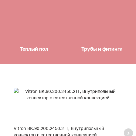
Теплый пол
Трубы и фитинги
Vitron BK.90.200.2450.2ТГ, Внутрипольный
Vi
конвектор с естественной конвекцией
к