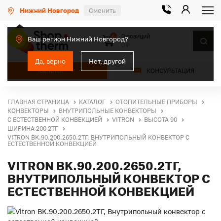
Нижний Новгород
Сменить
0 позиций
0
Ваш регион Нижний Новгород?
0 ₽
Да, верно
Нет, другой
КАТАЛОГ
КОНСУЛЬТАЦИЯ
ГЛАВНАЯ СТРАНИЦА
КАТАЛОГ
ОТОПИТЕЛЬНЫЕ ПРИБОРЫ
КОНВЕКТОРЫ
ВНУТРИПОЛЬНЫЕ КОНВЕКТОРЫ
С ЕСТЕСТВЕННОЙ КОНВЕКЦИЕЙ
VITRON
ВЫСОТА 90
ШИРИНА 200 2ТГ
VITRON BK.90.200.2650.2ТГ, ВНУТРИПОЛЬНЫЙ КОНВЕКТОР С
ЕСТЕСТВЕННОЙ КОНВЕКЦИЕЙ
VITRON BK.90.200.2650.2ТГ,
ВНУТРИПОЛЬНЫЙ КОНВЕКТОР С
ЕСТЕСТВЕННОЙ КОНВЕКЦИЕЙ