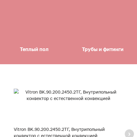
Теплый пол
Трубы и фитинги
Vitron BK.90.200.2450.2ТГ, Внутрипольный
Vi
конвектор с естественной конвекцией
к