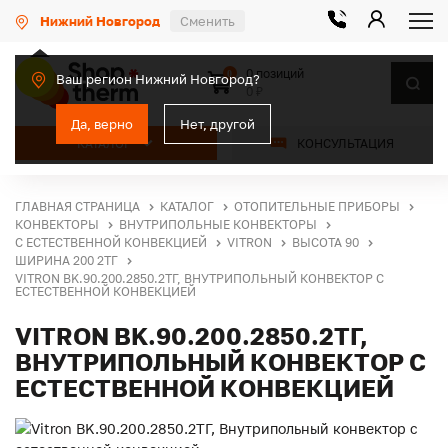
Нижний Новгород
Сменить
0 позиций
0
Ваш регион Нижний Новгород?
0 ₽
Да, верно
Нет, другой
КАТАЛОГ
КОНСУЛЬТАЦИЯ
ГЛАВНАЯ СТРАНИЦА
КАТАЛОГ
ОТОПИТЕЛЬНЫЕ ПРИБОРЫ
КОНВЕКТОРЫ
ВНУТРИПОЛЬНЫЕ КОНВЕКТОРЫ
С ЕСТЕСТВЕННОЙ КОНВЕКЦИЕЙ
VITRON
ВЫСОТА 90
ШИРИНА 200 2ТГ
VITRON BK.90.200.2850.2ТГ, ВНУТРИПОЛЬНЫЙ КОНВЕКТОР С
ЕСТЕСТВЕННОЙ КОНВЕКЦИЕЙ
VITRON BK.90.200.2850.2ТГ,
ВНУТРИПОЛЬНЫЙ КОНВЕКТОР С
ЕСТЕСТВЕННОЙ КОНВЕКЦИЕЙ