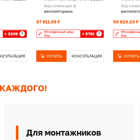
Вид конвекции:
с
Вид конв
вентиляторами
вентилят
87 611.09 ₽
50 828.23 ₽
Мгновенный кеш-
Мгновенны
+ 3209
+ 8761
?
?
бэк
бэк
НСУЛЬТАЦИЯ
КУПИТЬ
КОНСУЛЬТАЦИЯ
КУПИТЬ
 КАЖДОГО!
Для монтажников