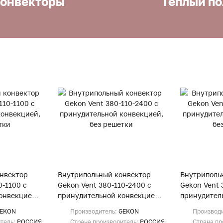
онвекторы
Теплый по
нвектор
Внутрипольный конвектор
Внутриполь
0-1100 с
Gekon Vent 380-110-2400 с
Gekon Vent 
онвекцией,
принудительной конвекцией,
принудител
без решетки
без решетк
EKON
Производитель:
GEKON
Производ
итель:
РОССИЯ
Страна производитель:
РОССИЯ
Страна пр