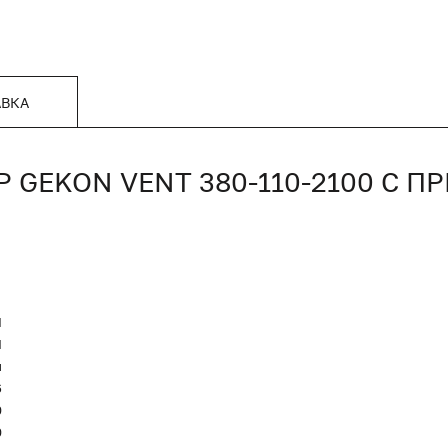
АВКА
GEKON VENT 380-110-2100 С 
N
Я
и
6
0
0