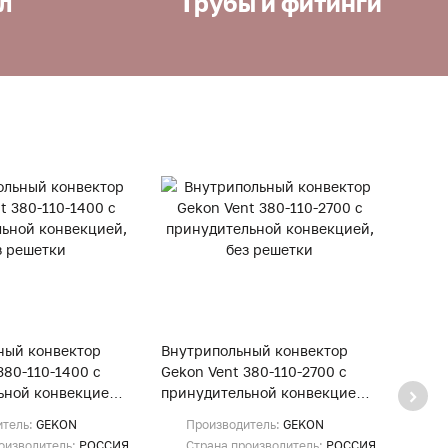
л
Трубы и фитинги
ный конвектор
Внутрипольный конвектор
Внут
380-110-1400 с
Gekon Vent 380-110-2700 с
Gekon
ьной конвекцией,
принудительной конвекцией,
прину
и
без решетки
без р
итель:
GEKON
Производитель:
GEKON
Пр
оизводитель:
РОССИЯ
Страна производитель:
РОССИЯ
Ст