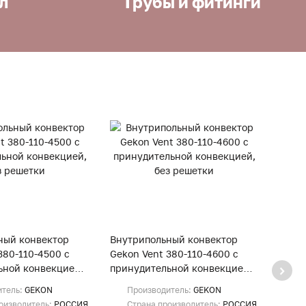
л
Трубы и фитинги
ный конвектор
Внутрипольный конвектор
Внут
380-110-4500 с
Gekon Vent 380-110-4600 с
Gekon
ьной конвекцией,
принудительной конвекцией,
прину
и
без решетки
без р
итель:
GEKON
Производитель:
GEKON
Пр
оизводитель:
РОССИЯ
Страна производитель:
РОССИЯ
Ст