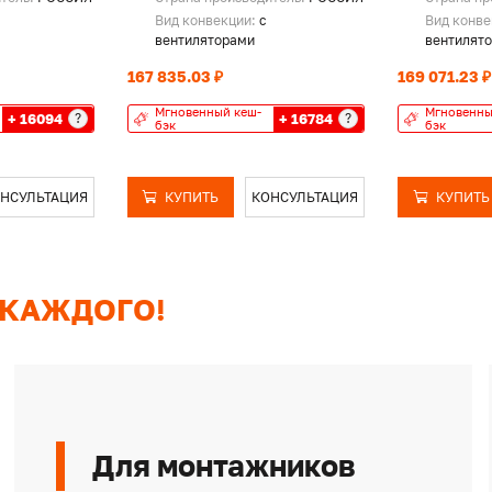
Вид конвекции:
с
Вид конв
вентиляторами
вентилят
167 835.03 ₽
169 071.23 ₽
Мгновенный кеш-
Мгновенны
+ 16094
+ 16784
?
?
бэк
бэк
НСУЛЬТАЦИЯ
КУПИТЬ
КОНСУЛЬТАЦИЯ
КУПИТЬ
 КАЖДОГО!
Для монтажников