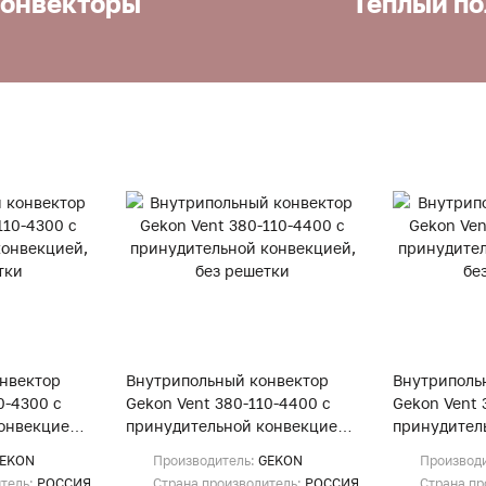
онвекторы
Теплый по
нвектор
Внутрипольный конвектор
Внутриполь
0-4300 с
Gekon Vent 380-110-4400 с
Gekon Vent 
онвекцией,
принудительной конвекцией,
принудител
без решетки
без решетк
EKON
Производитель:
GEKON
Производ
итель:
РОССИЯ
Страна производитель:
РОССИЯ
Страна пр