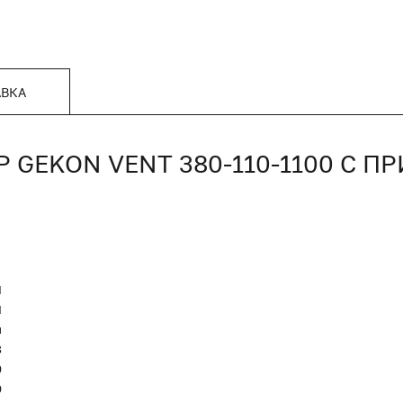
АВКА
GEKON VENT 380-110-1100 С 
N
Я
и
8
0
0