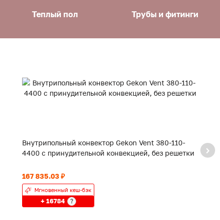
Теплый пол
Трубы и фитинги
Внутрипольный конвектор Gekon Vent 380-110-
В
4400 с принудительной конвекцией, без решетки
1
167 835.03 ₽
32
Мгновенный кеш-бэк
+ 16784
?