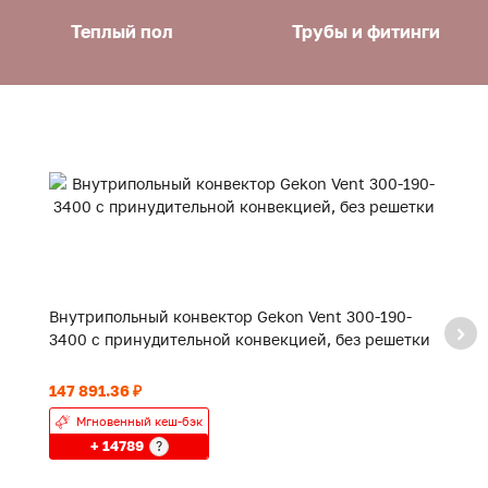
Теплый пол
Трубы и фитинги
Внутрипольный конвектор Gekon Vent 300-190-
В
3400 с принудительной конвекцией, без решетки
3
147 891.36 ₽
15
Мгновенный кеш-бэк
+ 14789
?