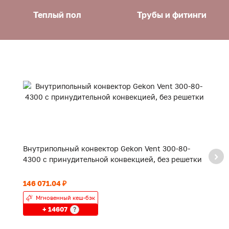
Теплый пол
Трубы и фитинги
Внутрипольный конвектор Gekon Vent 300-80-
В
4300 с принудительной конвекцией, без решетки
3
146 071.04 ₽
10
Мгновенный кеш-бэк
+ 14607
?