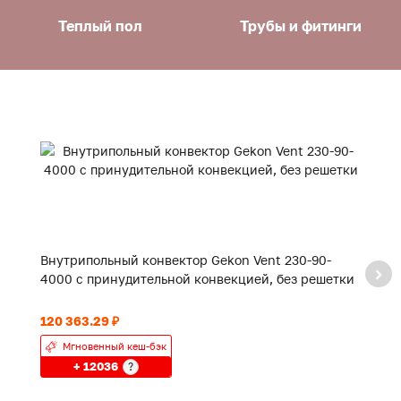
Теплый пол
Трубы и фитинги
Внутрипольный конвектор Gekon Vent 230-90-
В
4000 с принудительной конвекцией, без решетки
3
120 363.29 ₽
89
Мгновенный кеш-бэк
+ 12036
?