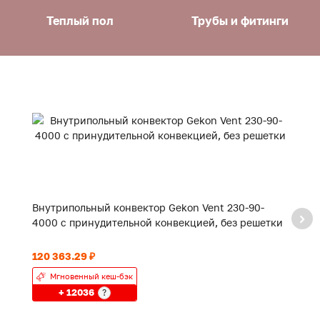
Теплый пол
Трубы и фитинги
Внутрипольный конвектор Gekon Vent 230-90-
В
4000 с принудительной конвекцией, без решетки
3
120 363.29 ₽
89
Мгновенный кеш-бэк
+ 12036
?