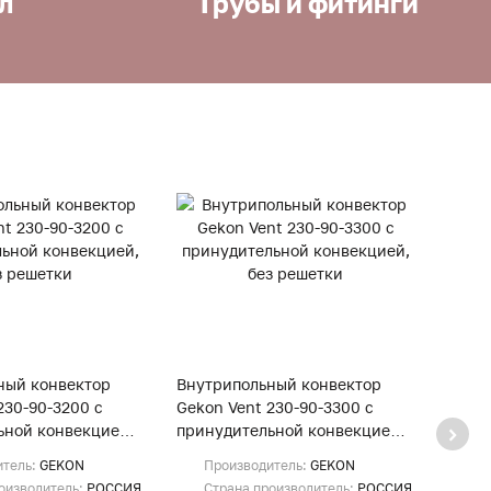
л
Трубы и фитинги
ный конвектор
Внутрипольный конвектор
Внут
230-90-3200 с
Gekon Vent 230-90-3300 с
Gekon
ьной конвекцией,
принудительной конвекцией,
прину
и
без решетки
без р
итель:
GEKON
Производитель:
GEKON
Пр
оизводитель:
РОССИЯ
Страна производитель:
РОССИЯ
Ст