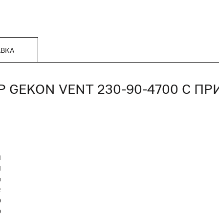
АВКА
GEKON VENT 230-90-4700 С П
N
Я
и
2
0
0