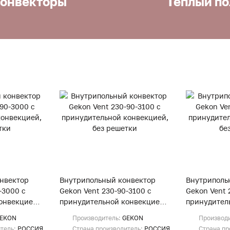
онвекторы
Теплый по
нвектор
Внутрипольный конвектор
Внутриполь
-3000 с
Gekon Vent 230-90-3100 с
Gekon Vent 
онвекцией,
принудительной конвекцией,
принудител
без решетки
без решетк
EKON
Производитель:
GEKON
Производ
итель:
РОССИЯ
Страна производитель:
РОССИЯ
Страна пр