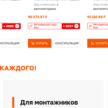
Вид конвекции:
с
Вид конв
вентиляторами
вентилят
90 373.57 ₽
91 110.58 ₽
Мгновенный кеш-
Мгновенны
+ 8965
+ 9037
?
?
бэк
бэк
НСУЛЬТАЦИЯ
КУПИТЬ
КОНСУЛЬТАЦИЯ
КУПИТЬ
 КАЖДОГО!
Для монтажников