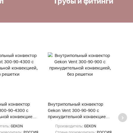
л
Трубы и фитинги
ный конвектор
Внутрипольный конвектор
Внут
300-90-4300 с
Gekon Vent 300-90-900 с
Gekon
ьной конвекцией,
принудительной конвекцией,
прину
и
без решетки
без р
итель:
GEKON
Производитель:
GEKON
Пр
оизводитель:
РОССИЯ
Страна производитель:
РОССИЯ
Ст