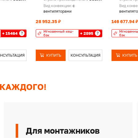
Вид конвекции:
с
Вид конв
вентиляторами
вентилят
28 952.35 ₽
146 677.94 
Мгновенный кеш-
Мгновенны
+ 15464
+ 2895
?
?
бэк
бэк
НСУЛЬТАЦИЯ
КУПИТЬ
КОНСУЛЬТАЦИЯ
КУПИТЬ
 КАЖДОГО!
Для монтажников