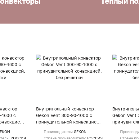
онвекторы
Теплый по
нвектор
Внутрипольный конвектор
Внутриполь
-4600 с
Gekon Vent 300-90-1000 с
Gekon Vent 
онвекцией,
принудительной конвекцией,
принудител
без решетки
без решетк
EKON
Производитель:
GEKON
Производ
итель:
РОССИЯ
Страна производитель:
РОССИЯ
Страна пр