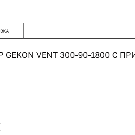
АВКА
GEKON VENT 300-90-1800 С П
N
Я
и
5
0
0