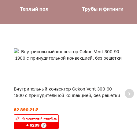
Теплый пол
Трубы и фитинги
Внутрипольный конвектор Gekon Vent 300-90-
В
1900 с принудительной конвекцией, без решетки
4
62 890.21 ₽
15
Мгновенный кеш-бэк
+ 6289
?