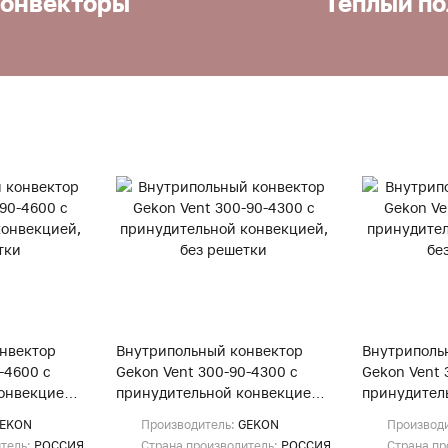
онвекторы
Теплый по
нвектор
Внутрипольный конвектор
Внутриполь
-4600 с
Gekon Vent 300-90-4300 с
Gekon Vent 
онвекцией,
принудительной конвекцией,
принудител
без решетки
без решетк
EKON
Производитель:
GEKON
Производ
итель:
РОССИЯ
Страна производитель:
РОССИЯ
Страна пр