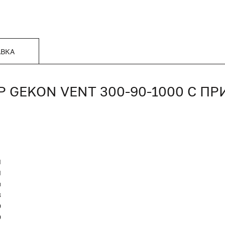
АВКА
GEKON VENT 300-90-1000 С П
N
Я
и
8
0
0