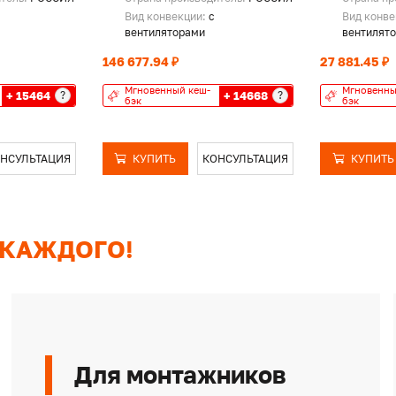
Вид конвекции:
с
Вид конв
вентиляторами
вентилят
146 677.94 ₽
27 881.45 ₽
Мгновенный кеш-
Мгновенны
+ 15464
+ 14668
?
?
бэк
бэк
НСУЛЬТАЦИЯ
КУПИТЬ
КОНСУЛЬТАЦИЯ
КУПИТЬ
 КАЖДОГО!
Для монтажников