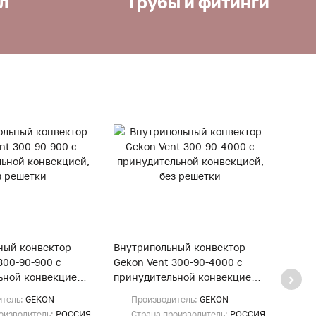
л
Трубы и фитинги
ный конвектор
Внутрипольный конвектор
Внут
300-90-900 с
Gekon Vent 300-90-4000 с
Gekon
ьной конвекцией,
принудительной конвекцией,
прину
и
без решетки
без р
итель:
GEKON
Производитель:
GEKON
Пр
оизводитель:
РОССИЯ
Страна производитель:
РОССИЯ
Ст