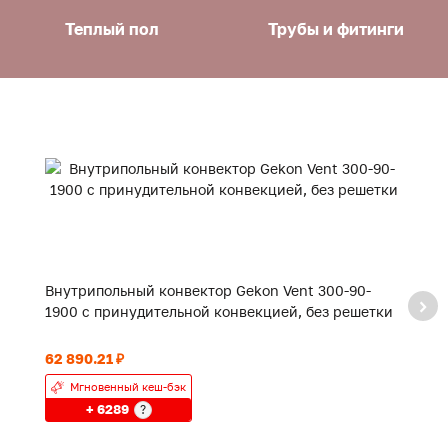
Теплый пол
Трубы и фитинги
Внутрипольный конвектор Gekon Vent 300-90-
В
1900 с принудительной конвекцией, без решетки
4
62 890.21 ₽
15
Мгновенный кеш-бэк
+ 6289
?