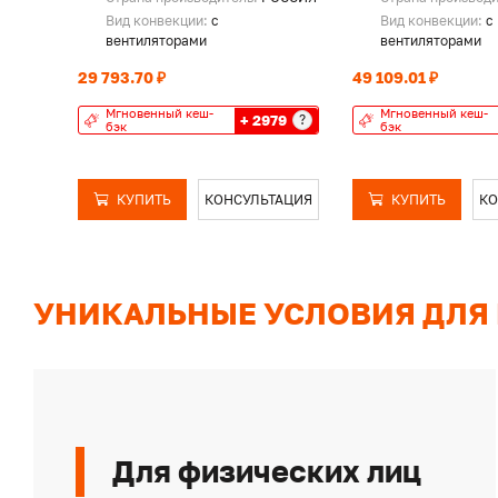
Вид конвекции:
с
Вид конвекции:
с
вентиляторами
вентиляторами
29 793.70 ₽
49 109.01 ₽
Мгновенный кеш-
Мгновенный кеш-
+ 2979
?
бэк
бэк
КУПИТЬ
КОНСУЛЬТАЦИЯ
КУПИТЬ
КО
УНИКАЛЬНЫЕ УСЛОВИЯ ДЛЯ
Для физических лиц