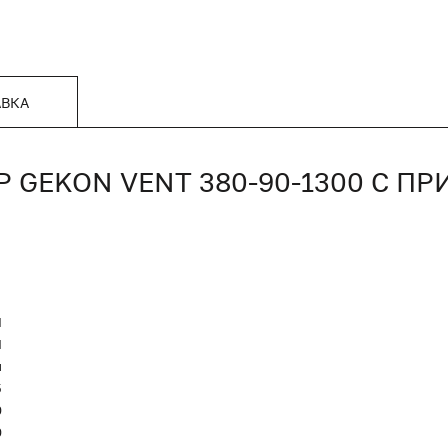
АВКА
GEKON VENT 380-90-1300 С П
N
Я
и
5
0
0