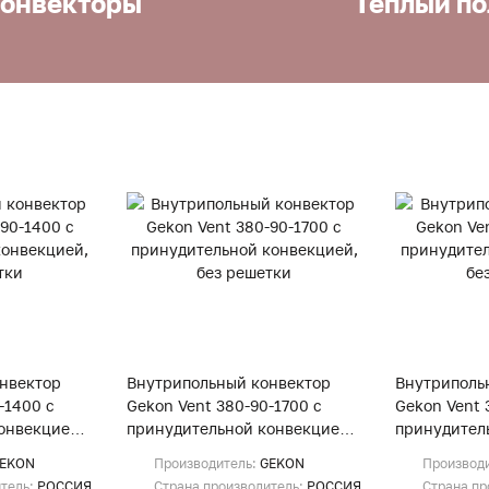
онвекторы
Теплый по
нвектор
Внутрипольный конвектор
Внутриполь
-1400 с
Gekon Vent 380-90-1700 с
Gekon Vent 
онвекцией,
принудительной конвекцией,
принудител
без решетки
без решетк
EKON
Производитель:
GEKON
Производ
итель:
РОССИЯ
Страна производитель:
РОССИЯ
Страна пр