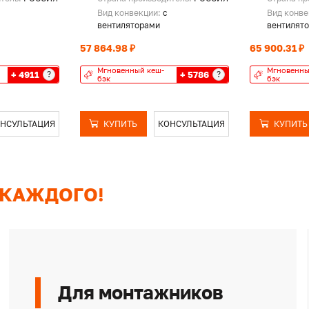
Вид конвекции:
с
Вид конв
вентиляторами
вентилят
57 864.98 ₽
65 900.31 ₽
Мгновенный кеш-
Мгновенны
+ 4911
+ 5786
?
?
бэк
бэк
НСУЛЬТАЦИЯ
КУПИТЬ
КОНСУЛЬТАЦИЯ
КУПИТЬ
 КАЖДОГО!
Для монтажников