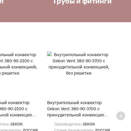
л
Трубы и фитинги
ный конвектор
Внутрипольный конвектор
Внут
380-90-2100 с
Gekon Vent 380-90-3700 с
Gekon
ьной конвекцией,
принудительной конвекцией,
прину
и
без решетки
без р
итель:
GEKON
Производитель:
GEKON
Пр
оизводитель:
РОССИЯ
Страна производитель:
РОССИЯ
Ст