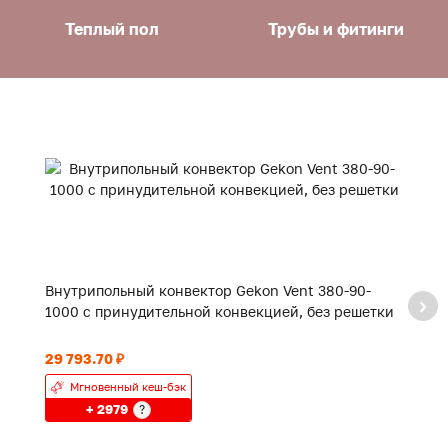
Теплый пол
Трубы и фитинги
Внутрипольный конвектор Gekon Vent 380-90-
В
1000 с принудительной конвекцией, без решетки
1
29 793.70 ₽
49
Мгновенный кеш-бэк
+ 2979
?