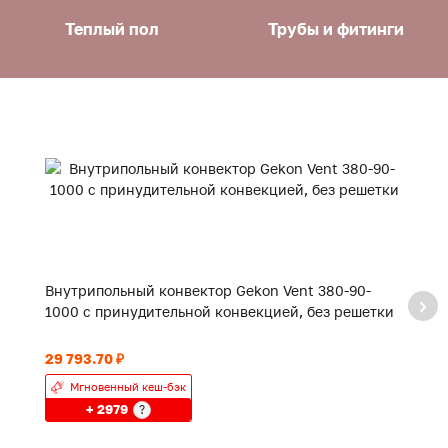
Теплый пол
Трубы и фитинги
Внутрипольный конвектор Gekon Vent 380-90-
В
1000 с принудительной конвекцией, без решетки
1
29 793.70 ₽
49
Мгновенный кеш-бэк
+ 2979
?