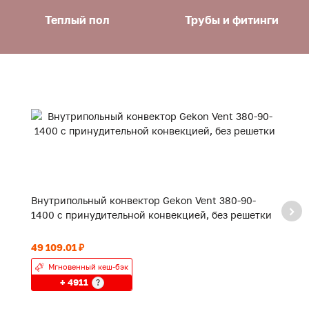
Теплый пол
Трубы и фитинги
Внутрипольный конвектор Gekon Vent 380-90-
В
1400 с принудительной конвекцией, без решетки
с
49 109.01 ₽
57
Мгновенный кеш-бэк
+ 4911
?