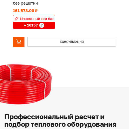
без решетки
б
161 573.00 ₽
12
Мгновенный кеш-бэк
+ 16157
?
КОНСУЛЬТАЦИЯ
Профессиональный расчет и
подбор теплового оборудования