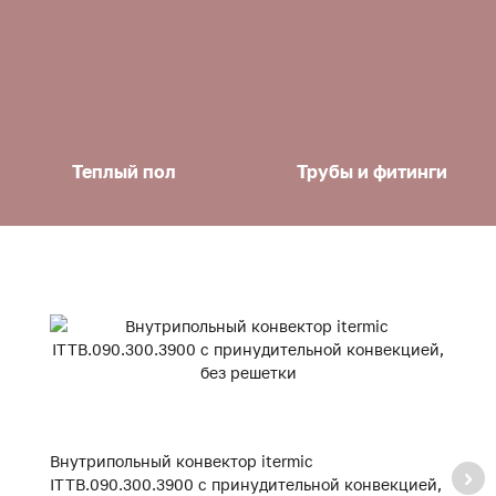
Теплый пол
Трубы и фитинги
Внутрипольный конвектор itermic
В
ITTB.090.300.3900 с принудительной конвекцией,
I