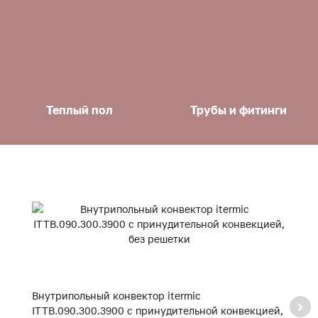
Теплый пол
Трубы и фитинги
Внутрипольный конвектор itermic
В
ITTB.090.300.3900 с принудительной конвекцией,
I