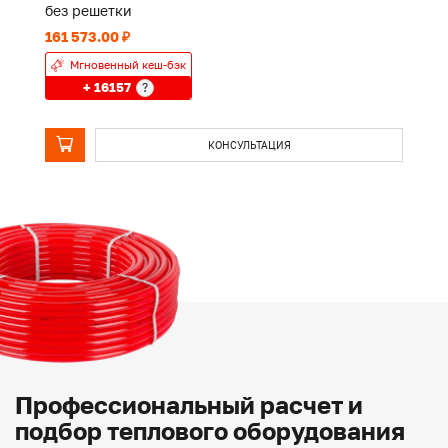
без решетки
б
161 573.00 ₽
12
Мгновенный кеш-бэк
+ 16157
?
КОНСУЛЬТАЦИЯ
Профессиональный расчет и
подбор теплового оборудования