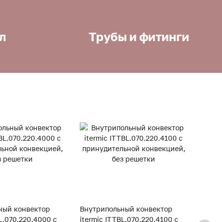
л
Трубы и фитинги
ный конвектор
Внутрипольный конвектор
Внут
BL.070.220.4000 с
itermic ITTBL.070.220.4100 с
iterm