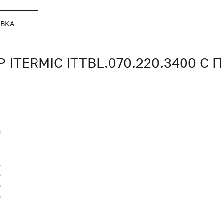
АВКА
TERMIC ITTBL.070.220.3400 
c
Я
и
4
0
0
0