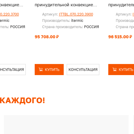
онвекцией,
принудительной конвекцией,
принудител
без решетки
без решетк
70.220.3700
Артикул:
ITTBL.070.220.3900
Артикул:
termic
Производитель:
itermic
Производ
итель:
РОССИЯ
Страна производитель:
РОССИЯ
Страна пр
95 708.00 ₽
96 515.00 ₽
НСУЛЬТАЦИЯ
КУПИТЬ
КОНСУЛЬТАЦИЯ
КУПИТЬ
 КАЖДОГО!