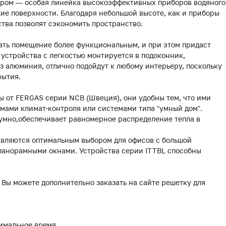
ором — особая линейка высокоэффективных приборов водяного
ие поверхности. Благодаря небольшой высоте, как и приборы
йства позволят сэкономить пространство.
ать помещение более функциональным, и при этом придаст
устройства с легкостью монтируется в подоконник,
 алюминия, отлично подойдут к любому интерьеру, поскольку
рытия.
 от FERGAS серии NCB (Швеция), они удобны тем, что ими
мами климат-контроля или системами типа “умный дом”.
умно,обеспечивает равномерное распределение тепла в
являются оптимальным выбором для офисов с большой
 панорамными окнами. Устройства серии ITTBL способны
 Вы можете дополнительно заказать на сайте решетку для
имальное время.