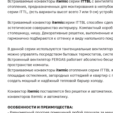
Встраиваемые конвекторы
itermic
серии
ITTBL
с вентилят
отопления, предназначенных для монтирования в неглубок
серии ITTL, (есть варианты высот всего 7 или 9 см) устро
Встриваемый конвектор
itermic
серии ITTBL способен сдел
эстетическое совершенство интерьеру. Компактный короб 
столешницу, нишу. Декоративные решетки, выполненные из
гармонично подбираются к оттенку и виду напольного пок
В данной серии используются тангенциальные вентиляторы
можно управлять посредством бытовых термостатов, систе
Встроенный вентилятор FERGAS работает абсолютно бесш
пространстве комнаты.
Встраиваемые конвекторы
itermic
отопления серии ITTBL 
площадью остекления, загородных коттеджей и квартир с
создать мощный и надёжный тепловой барьер холоду.
Конвектор
itermic
поставляется без решетки и автоматики.
конвекторов Itermic и автоматику.
ОСОБЕННОСТИ И ПРЕИМУЩЕСТВА:
- Равномерный прогрев помещений любой площади за мин