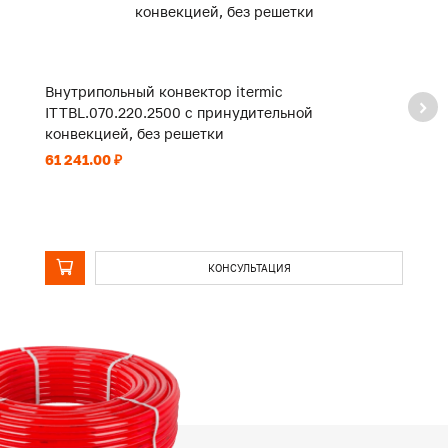
Внутрипольный конвектор itermic
В
ITTBL.070.220.2500 с принудительной
I
конвекцией, без решетки
к
61 241.00 ₽
92
КОНСУЛЬТАЦИЯ