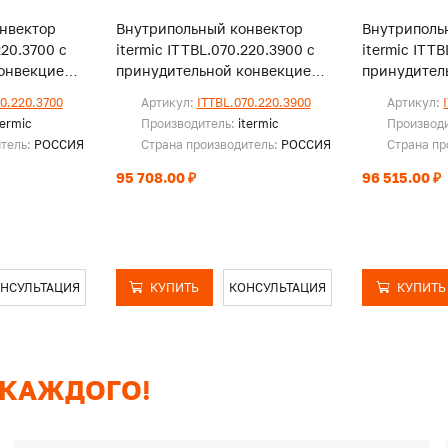
нвектор
Внутрипольный конвектор
Внутриполь
220.3700 с
itermic ITTBL.070.220.3900 с
itermic ITT
онвекцией,
принудительной конвекцией,
принудител
без решетки
без решетк
70.220.3700
Артикул:
ITTBL.070.220.3900
Артикул:
termic
Производитель:
itermic
Производ
итель:
РОССИЯ
Страна производитель:
РОССИЯ
Страна пр
95 708.00 ₽
96 515.00 ₽
НСУЛЬТАЦИЯ
КУПИТЬ
КОНСУЛЬТАЦИЯ
КУПИТЬ
 КАЖДОГО!