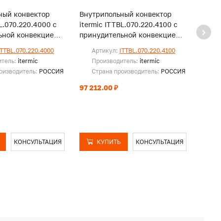
ный конвектор
Внутрипольный конвектор
Внут
BL.070.220.4000 с
itermic ITTBL.070.220.4100 с
iterm
ьной конвекцией,
принудительной конвекцией,
прину
и
без решетки
без р
ITTBL.070.220.4000
Артикул:
ITTBL.070.220.4100
Ар
итель:
itermic
Производитель:
itermic
Пр
оизводитель:
РОССИЯ
Страна производитель:
РОССИЯ
Ст
97 212.00 ₽
97 88
КОНСУЛЬТАЦИЯ
КУПИТЬ
КОНСУЛЬТАЦИЯ