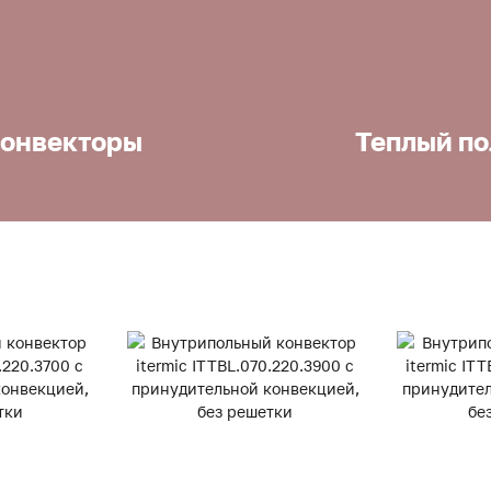
онвекторы
Теплый по