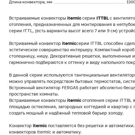
Длина конвектора, мм
130
Встраиваемые конвекторы
itermic
серии
ITTBL
с вентилят
отопления, предназначенных для монтирования в неглубок
серии ITTL, (есть варианты высот всего 7 или 9 см) устро
Встриваемый конвектор
itermic
серии ITTBL способен сдел
эстетическое совершенство интерьеру. Компактный короб 
столешницу, нишу. Декоративные решетки, выполненные из
гармонично подбираются к оттенку и виду напольного пок
В данной серии используются тангенциальные вентиляторы
можно управлять посредством бытовых термостатов, систе
Встроенный вентилятор FERGAS работает абсолютно бесш
пространстве комнаты.
Встраиваемые конвекторы
itermic
отопления серии ITTBL 
площадью остекления, загородных коттеджей и квартир с
создать мощный и надёжный тепловой барьер холоду.
Конвектор
itermic
поставляется без решетки и автоматики.
конвекторов Itermic и автоматику.