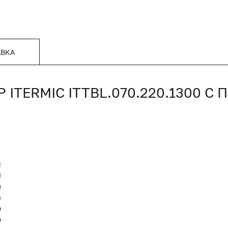
АВКА
TERMIC ITTBL.070.220.1300 С
c
Я
и
6
0
0