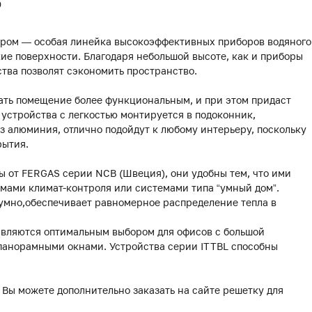
0
ором — особая линейка высокоэффективных приборов водяного
ие поверхности. Благодаря небольшой высоте, как и приборы
йства позволят сэкономить пространство.
ать помещение более функциональным, и при этом придаст
устройства с легкостью монтируется в подоконник,
 алюминия, отлично подойдут к любому интерьеру, поскольку
рытия.
 от FERGAS серии NCB (Швеция), они удобны тем, что ими
мами климат-контроля или системами типа “умный дом”.
умно,обеспечивает равномерное распределение тепла в
являются оптимальным выбором для офисов с большой
 панорамными окнами. Устройства серии ITTBL способны
 Вы можете дополнительно заказать на сайте решетку для