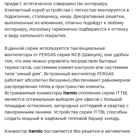
придаст эстетическое совершенство интерьеру.
Компактный короб устройства с легкостью монтируется в
подоконник, столешницу, нишу. Декоративные решетки,
выполненные из алюминия, отлично подойдут к любому
интерьеру, поскольку гармонично подбираются к оттенку
и виду напольного покрытия.
В данной серии используются тангенциальные
вентиляторы от FERGAS серии NCB (Швеция), они удобны
тем, что ими можно управлять посредством бытовых
термостатов, системами климат-контроля или системами
типа “умный дом”. Встроенный вентилятор FERGAS
работает абсолютно бесшумно,обеспечивает равномерное
распределение тепла в пространстве комнаты.
Встраиваемые конвекторы
itermic
отопления серии ITTBL
являются оптимальным выбором для офисов с большой
площадью остекления, загородных коттеджей и квартир с
панорамными окнами. Устройства серии ITTBL способны
создать мощный и надёжный тепловой барьер холоду.
Конвектор
itermic
поставляется без решетки и автоматики.