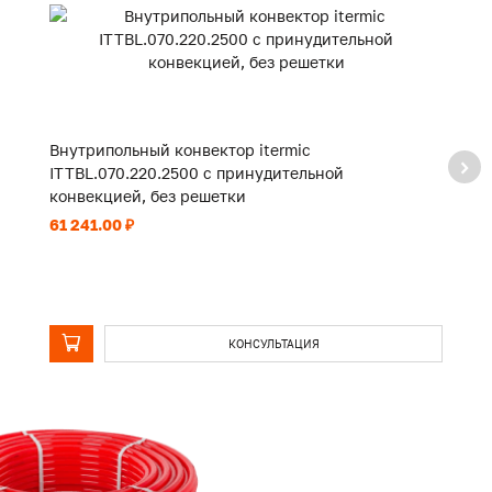
Внутрипольный конвектор itermic
В
ITTBL.070.220.2500 с принудительной
I
конвекцией, без решетки
к
61 241.00 ₽
92
КОНСУЛЬТАЦИЯ