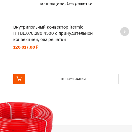
Внутрипольный конвектор itermic
В
ITTBL.070.280.4500 с принудительной
I
конвекцией, без решетки
к
126 017.00 ₽
90
КОНСУЛЬТАЦИЯ