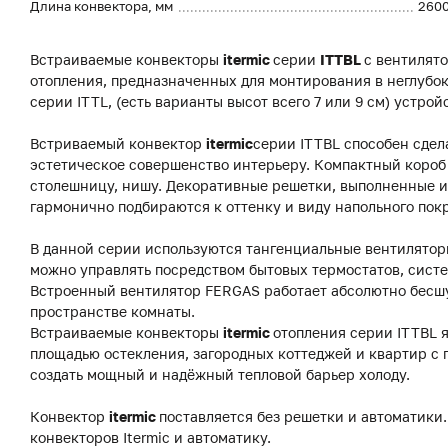
Длина конвектора, мм
260
Встраиваемые конвекторы
itermic
серии
ITTBL
с вентилят
отопления, предназначенных для монтирования в неглубок
серии ITTL, (есть варианты высот всего 7 или 9 см) устро
Встриваемый конвектор
itermic
серии ITTBL способен сдел
эстетическое совершенство интерьеру. Компактный короб 
столешницу, нишу. Декоративные решетки, выполненные из
гармонично подбираются к оттенку и виду напольного пок
В данной серии используются тангенциальные вентиляторы
можно управлять посредством бытовых термостатов, систе
Встроенный вентилятор FERGAS работает абсолютно бесш
пространстве комнаты.
Встраиваемые конвекторы
itermic
отопления серии ITTBL 
площадью остекления, загородных коттеджей и квартир с
создать мощный и надёжный тепловой барьер холоду.
Конвектор
itermic
поставляется без решетки и автоматики.
конвекторов Itermic и автоматику.