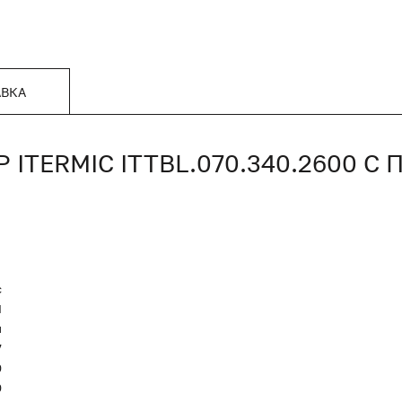
АВКА
TERMIC ITTBL.070.340.2600 
c
Я
и
7
0
0