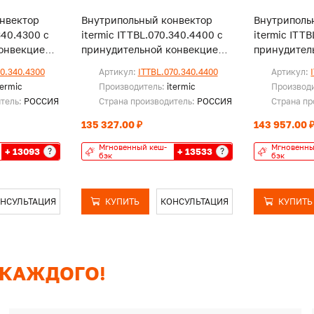
нвектор
Внутрипольный конвектор
Внутриполь
340.4300 с
itermic ITTBL.070.340.4400 с
itermic ITT
онвекцией,
принудительной конвекцией,
принудител
без решетки
без решетк
70.340.4300
Артикул:
ITTBL.070.340.4400
Артикул:
termic
Производитель:
itermic
Производ
итель:
РОССИЯ
Страна производитель:
РОССИЯ
Страна пр
135 327.00 ₽
143 957.00 
Мгновенный кеш-
Мгновенны
+ 13093
+ 13533
?
?
бэк
бэк
НСУЛЬТАЦИЯ
КУПИТЬ
КОНСУЛЬТАЦИЯ
КУПИТЬ
 КАЖДОГО!