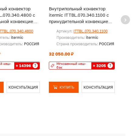
ный конвектор
Внутрипольный конвектор
Внут
BL.070.340.4800 с
itermic ITTBL.070.340.1100 с
iterm
ьной конвекцией,
принудительной конвекцией,
прину
и
без решетки
без р
ITTBL.070.340.4800
Артикул:
ITTBL.070.340.1100
Ар
итель:
itermic
Производитель:
itermic
Пр
оизводитель:
РОССИЯ
Страна производитель:
РОССИЯ
Ст
₽
32 050.00 ₽
50 53
й кеш-
Мгновенный кеш-
Мг
+ 14396
+ 3205
?
?
бэк
бэ
КОНСУЛЬТАЦИЯ
КУПИТЬ
КОНСУЛЬТАЦИЯ