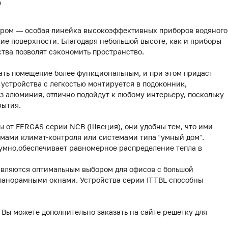
0
ором — особая линейка высокоэффективных приборов водяного
ие поверхности. Благодаря небольшой высоте, как и приборы
йства позволят сэкономить пространство.
ать помещение более функциональным, и при этом придаст
устройства с легкостью монтируется в подоконник,
 алюминия, отлично подойдут к любому интерьеру, поскольку
рытия.
 от FERGAS серии NCB (Швеция), они удобны тем, что ими
мами климат-контроля или системами типа “умный дом”.
умно,обеспечивает равномерное распределение тепла в
являются оптимальным выбором для офисов с большой
 панорамными окнами. Устройства серии ITTBL способны
 Вы можете дополнительно заказать на сайте решетку для