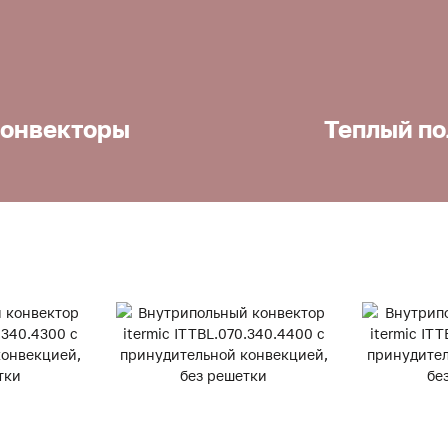
онвекторы
Теплый по