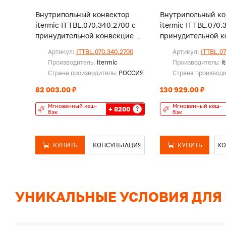
Внутрипольный конвектор
Внутрипольный ко
itermic ITTBL.070.340.2700 с
itermic ITTBL.070.
принудительной конвекцией,
принудительной к
без решетки
без решетки
Артикул:
ITTBL.070.340.2700
Артикул:
ITTBL.0
Производитель:
itermic
Производитель:
i
Страна производитель:
РОССИЯ
Страна производ
82 003.00 ₽
130 929.00 ₽
Мгновенный кеш-
Мгновенный кеш-
+ 8200
?
бэк
бэк
КУПИТЬ
КОНСУЛЬТАЦИЯ
КУПИТЬ
КО
УНИКАЛЬНЫЕ УСЛОВИЯ ДЛЯ