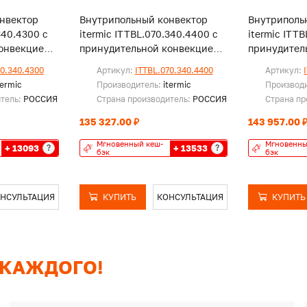
нвектор
Внутрипольный конвектор
Внутриполь
340.4300 с
itermic ITTBL.070.340.4400 с
itermic ITT
онвекцией,
принудительной конвекцией,
принудител
без решетки
без решетк
70.340.4300
Артикул:
ITTBL.070.340.4400
Артикул:
termic
Производитель:
itermic
Производ
итель:
РОССИЯ
Страна производитель:
РОССИЯ
Страна пр
135 327.00 ₽
143 957.00 
Мгновенный кеш-
Мгновенны
+ 13093
+ 13533
?
?
бэк
бэк
НСУЛЬТАЦИЯ
КУПИТЬ
КОНСУЛЬТАЦИЯ
КУПИТЬ
 КАЖДОГО!