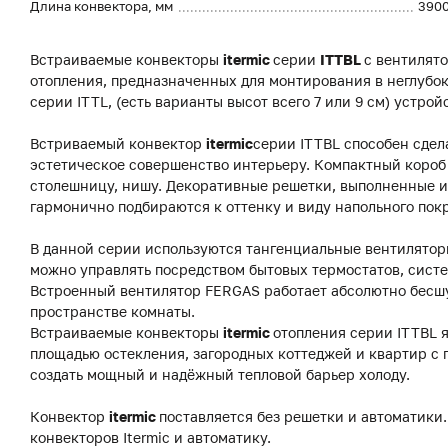
Длина конвектора, мм
390
Встраиваемые конвекторы
itermic
серии
ITTBL
с вентилят
отопления, предназначенных для монтирования в неглубок
серии ITTL, (есть варианты высот всего 7 или 9 см) устро
Встриваемый конвектор
itermic
серии ITTBL способен сдел
эстетическое совершенство интерьеру. Компактный короб 
столешницу, нишу. Декоративные решетки, выполненные из
гармонично подбираются к оттенку и виду напольного пок
В данной серии используются тангенциальные вентиляторы
можно управлять посредством бытовых термостатов, систе
Встроенный вентилятор FERGAS работает абсолютно бесш
пространстве комнаты.
Встраиваемые конвекторы
itermic
отопления серии ITTBL 
площадью остекления, загородных коттеджей и квартир с
создать мощный и надёжный тепловой барьер холоду.
Конвектор
itermic
поставляется без решетки и автоматики.
конвекторов Itermic и автоматику.