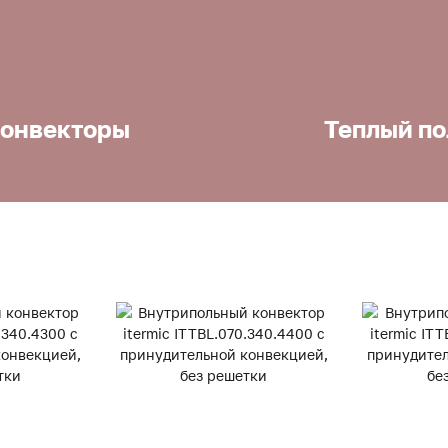
онвекторы
Теплый по