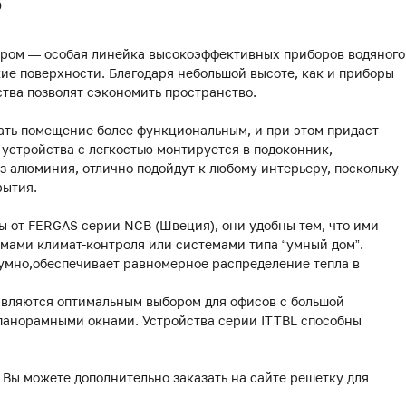
0
ором — особая линейка высокоэффективных приборов водяного
ие поверхности. Благодаря небольшой высоте, как и приборы
йства позволят сэкономить пространство.
ать помещение более функциональным, и при этом придаст
устройства с легкостью монтируется в подоконник,
 алюминия, отлично подойдут к любому интерьеру, поскольку
рытия.
 от FERGAS серии NCB (Швеция), они удобны тем, что ими
мами климат-контроля или системами типа “умный дом”.
умно,обеспечивает равномерное распределение тепла в
являются оптимальным выбором для офисов с большой
 панорамными окнами. Устройства серии ITTBL способны
 Вы можете дополнительно заказать на сайте решетку для