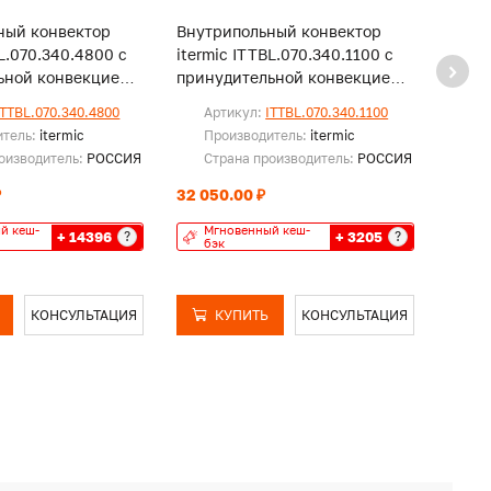
ный конвектор
Внутрипольный конвектор
Внут
BL.070.340.4800 с
itermic ITTBL.070.340.1100 с
iterm
ьной конвекцией,
принудительной конвекцией,
прину
и
без решетки
без р
ITTBL.070.340.4800
Артикул:
ITTBL.070.340.1100
Ар
итель:
itermic
Производитель:
itermic
Пр
оизводитель:
РОССИЯ
Страна производитель:
РОССИЯ
Ст
₽
32 050.00 ₽
50 53
й кеш-
Мгновенный кеш-
Мг
+ 14396
+ 3205
?
?
бэк
бэ
КОНСУЛЬТАЦИЯ
КУПИТЬ
КОНСУЛЬТАЦИЯ