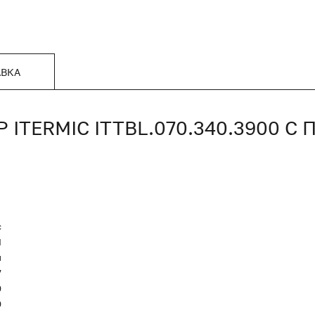
АВКА
TERMIC ITTBL.070.340.3900 
c
Я
и
7
0
0