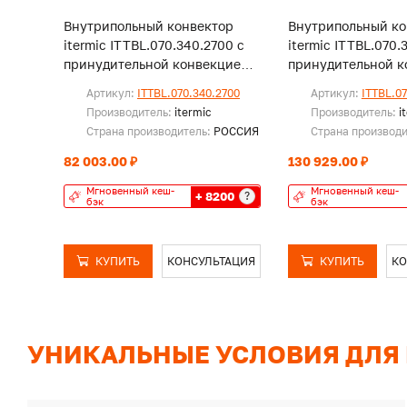
Внутрипольный конвектор
Внутрипольный ко
itermic ITTBL.070.340.2700 с
itermic ITTBL.070.
принудительной конвекцией,
принудительной к
без решетки
без решетки
Артикул:
ITTBL.070.340.2700
Артикул:
ITTBL.0
Производитель:
itermic
Производитель:
i
Страна производитель:
РОССИЯ
Страна производ
82 003.00 ₽
130 929.00 ₽
Мгновенный кеш-
Мгновенный кеш-
+ 8200
?
бэк
бэк
КУПИТЬ
КОНСУЛЬТАЦИЯ
КУПИТЬ
КО
УНИКАЛЬНЫЕ УСЛОВИЯ ДЛЯ